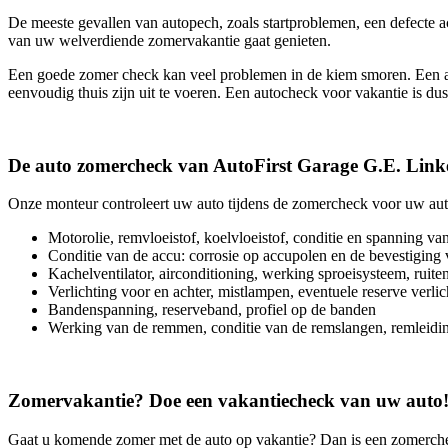
De meeste gevallen van autopech, zoals startproblemen, een defecte a
van uw welverdiende zomervakantie gaat genieten.
Een goede zomer check kan veel problemen in de kiem smoren. Een aa
eenvoudig thuis zijn uit te voeren. Een autocheck voor vakantie is dus 
De auto zomercheck van AutoFirst Garage G.E. Link
Onze monteur controleert uw auto tijdens de zomercheck voor uw aut
Motorolie, remvloeistof, koelvloeistof, conditie en spanning v
Conditie van de accu: corrosie op accupolen en de bevestiging
Kachelventilator, airconditioning, werking sproeisysteem, ruiten
Verlichting voor en achter, mistlampen, eventuele reserve verlic
Bandenspanning, reserveband, profiel op de banden
Werking van de remmen, conditie van de remslangen, remleidi
Zomervakantie? Doe een vakantiecheck van uw auto
Gaat u komende zomer met de auto op vakantie? Dan is een zomerch