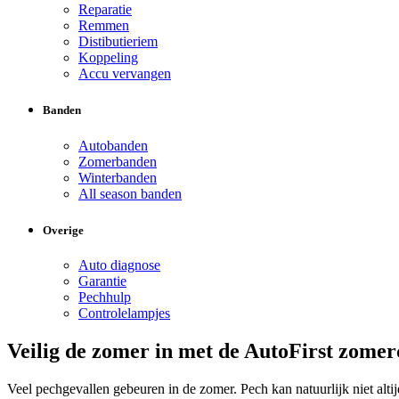
Reparatie
Remmen
Distibutieriem
Koppeling
Accu vervangen
Banden
Autobanden
Zomerbanden
Winterbanden
All season banden
Overige
Auto diagnose
Garantie
Pechhulp
Controlelampjes
Veilig de zomer in met de AutoFirst zome
Veel pechgevallen gebeuren in de zomer. Pech kan natuurlijk niet a