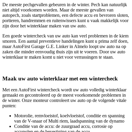
De meeste pechgevallen gebeuren in de winter. Pech kan natuurlijk
niet altijd voorkomen worden. Maar de meeste gevallen van
autopech, zoals startproblemen, een defecte accu en bevroren sloten,
portieren, handremmen en ruitenwissers kunt u vaak makkelijk voor
zijn door het winterklaar maken van uw auto.
Een goede wintercheck van uw auto kan veel problemen in de kiem
smoren. Een aantal preventieve handelingen kunt u prima zelf doen,
maar AutoFirst Garage G.E. Linker in Almelo loopt uw auto na op
zaken die minder eenvoudig thuis zijn uit te voeren. Door uw auto
winterklaar te maken komt u niet voor verrassingen te staan.
Maak uw auto winterklaar met een wintercheck
Met een AutoFirst wintercheck wordt uw auto volledig winterklaar
gemaakt en gecontroleerd op de meest voorkomende problemen in
de winter. Onze monteur controleert uw auto op de volgende vitale
punten:
Motorolie, remvloeistof, koelvloeistof, conditie en spanning
van de V-snaar of Multi riem, laadspanning van de dynamo
Conditie van de accu: de zuurgraad accu, corrosie op
accupolen en de bevestiging van de accu