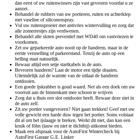
dan eerst of uw ruitenwissers zijn vast gevroren voordat u ze
aanzet.
Behandel de rubbers van uw portieren, ruiten en achterklep
met vaseline of siliconenspray.
Vul uw ruitensproeier met antivries wintervulling en zorg dat
alle zomerrestjes zijn verdwenen.
Behandel alle sloten preventief met WD40 om vastvriezen te
voorkomen.
Zet uw geparkeerde auto nooit op de handrem, maar in de
eerste versnelling of parkeerstand. Tenzij de auto op een
helling staat natuurlijk.
Bewaar altijd een setje startkabels in de auto.
Bevroren handrem? Laat de motor een tijdje draaien.
Uiteindelijk zal de warmte van de uitlaat de handrem
ontdooien.
Een goede ijskrabber is goud waard. Net als een doek om uw
voorruit aan de binnenkant mee schoon te wrijven
Zorg dat u thuis een slot ontdooier heeft. Bewaar deze niet in
de auto zelf.
Zit uw portier vastgevroren? Niet gaan trekken! Geef met uw
volle gewicht een harde duw tegen het portier. Soms volstaat
dit al om het ijslaagje te breken. Werkt dit niet, dan kan een
kruik of föhn (lauw en niet te dichtbij) uitkomst bieden.
Maak een afspraak voor de AutoFirst Wintercheck bij
AutoFirst Garage G.E. Linker