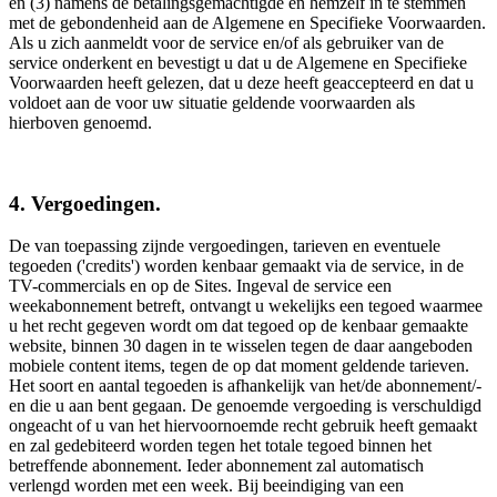
en (3) namens de betalingsgemachtigde en hemzelf in te stemmen
met de gebondenheid aan de Algemene en Specifieke Voorwaarden.
Als u zich aanmeldt voor de service en/of als gebruiker van de
service onderkent en bevestigt u dat u de Algemene en Specifieke
Voorwaarden heeft gelezen, dat u deze heeft geaccepteerd en dat u
voldoet aan de voor uw situatie geldende voorwaarden als
hierboven genoemd.
4. Vergoedingen.
De van toepassing zijnde vergoedingen, tarieven en eventuele
tegoeden ('credits') worden kenbaar gemaakt via de service, in de
TV-commercials en op de Sites. Ingeval de service een
weekabonnement betreft, ontvangt u wekelijks een tegoed waarmee
u het recht gegeven wordt om dat tegoed op de kenbaar gemaakte
website, binnen 30 dagen in te wisselen tegen de daar aangeboden
mobiele content items, tegen de op dat moment geldende tarieven.
Het soort en aantal tegoeden is afhankelijk van het/de abonnement/-
en die u aan bent gegaan. De genoemde vergoeding is verschuldigd
ongeacht of u van het hiervoornoemde recht gebruik heeft gemaakt
en zal gedebiteerd worden tegen het totale tegoed binnen het
betreffende abonnement. Ieder abonnement zal automatisch
verlengd worden met een week. Bij beeindiging van een