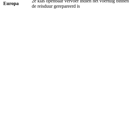
2e klas openbaar vervoer indien het voertuig binnen
Europa
de reisduur gerepareerd is